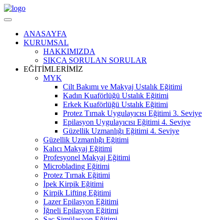
ANASAYFA
KURUMSAL
HAKKIMIZDA
SIKÇA SORULAN SORULAR
EĞİTİMLERİMİZ
MYK
Cilt Bakımı ve Makyaj Ustalık Eğitimi
Kadın Kuaförlüğü Ustalık Eğitimi
Erkek Kuaförlüğü Ustalık Eğitimi
Protez Tırnak Uygulayıcısı Eğitimi 3. Seviye
Epilasyon Uygulayıcısı Eğitimi 4. Seviye
Güzellik Uzmanlığı Eğitimi 4. Seviye
Güzellik Uzmanlığı Eğitimi
Kalıcı Makyaj Eğitimi
Profesyonel Makyaj Eğitimi
Microblading Eğitimi
Protez Tırnak Eğitimi
İpek Kirpik Eğitimi
Kirpik Lifting Eğitimi
Lazer Epilasyon Eğitimi
İğneli Epilasyon Eğitimi
Saç Simülasyon Eğitimi