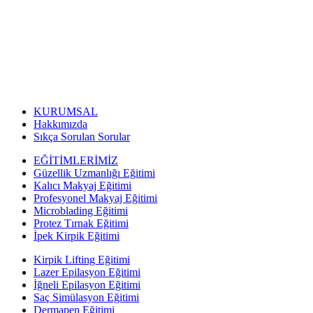
KURUMSAL
Hakkımızda
Sıkça Sorulan Sorular
EĞİTİMLERİMİZ
Güzellik Uzmanlığı Eğitimi
Kalıcı Makyaj Eğitimi
Profesyonel Makyaj Eğitimi
Microblading Eğitimi
Protez Tırnak Eğitimi
İpek Kirpik Eğitimi
Kirpik Lifting Eğitimi
Lazer Epilasyon Eğitimi
İğneli Epilasyon Eğitimi
Saç Simülasyon Eğitimi
Dermapen Eğitimi