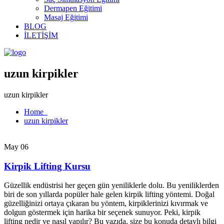
Dermapen Eğitimi
Masaj Eğitimi
BLOG
İLETİŞİM
uzun kirpikler
uzun kirpikler
Home
uzun kirpikler
May 06
Kirpik Lifting Kursu
Güzellik endüstrisi her geçen gün yeniliklerle dolu. Bu yeniliklerden
biri de son yıllarda popüler hale gelen kirpik lifting yöntemi. Doğal
güzelliğinizi ortaya çıkaran bu yöntem, kirpiklerinizi kıvırmak ve
dolgun göstermek için harika bir seçenek sunuyor. Peki, kirpik
lifting nedir ve nasıl yapılır? Bu yazıda, size bu konuda detaylı bilgi