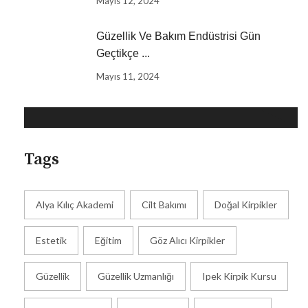
Mayıs 12, 2024
Güzellik Ve Bakım Endüstrisi Gün
Geçtikçe ...
Need Help?
Mayıs 11, 2024
0800-000-0000
info@example.com
Tags
Alya Kılıç Akademi
Cilt Bakımı
Doğal Kirpikler
Estetik
Eğitim
Göz Alıcı Kirpikler
Güzellik
Güzellik Uzmanlığı
Ipek Kirpik Kursu